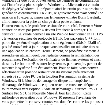
Windows 11 que vous pouvez tester. Le panneau de configuration
est l’interface la plus simple de Windows … Microsoft est en train
de déployer Windows 11, préparant ainsi le terrain pour sa prochaine
génération d’ordinateurs. En 2019, le gouvernement avait confié une
mission à 18 experts, menée par le neuropsychiatre Boris Cyrulnik,
afin d’améliorer la prise en charge de la petite enfance.
Heureusement, si le problème se situe de votre côté, l’erreur « Votre
connexion n’est pas privée » devrait être facile à corriger. Un
certificat SSL valide permet à un site Web de fonctionner en HTTPS
, la version sécurisée du protocole HTTP. Ces packages C ++ font
partie du système d’exploitation et sont également d3dx9_43.dll n’a
pas été trouvé mis à jour lorsque vous installez un utilitaire tiers ou
une application Microsoft. Heureusement, ce problème est facile à
résoudre en utilisant quelques réglages comme la réinstallation des
programmes, l’exécution de vérificateur de fichiers système et ainsi
de suite. Le bouton «Restaurer le système», par exemple, permet de
ramener le système à un état antérieur. Pour ce faire, vous pouvez
sélectionner un point de restauration du système préalablement
enregistré sur votre PC par la fonction Restauration système de
Windows. Si le bloc de démarrage du disque dur empêche le
démarrage de Windows – ce qui en reste une cause très fréquente –
tournez-vous vers l’option «Aide au démarrage». Surface Pro 7+ Et
Surface Pro 5 : Une Nouvelle Mise À Jour Est Dispo ! Cette
méthode de réparation pour Windows 10 présente l’avantage de
vous permettre de conserver toutes vos données comme les photos et