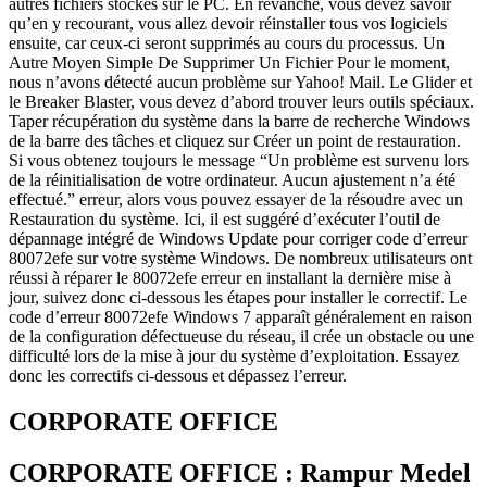
autres fichiers stockés sur le PC. En revanche, vous devez savoir
qu’en y recourant, vous allez devoir réinstaller tous vos logiciels
ensuite, car ceux-ci seront supprimés au cours du processus. Un
Autre Moyen Simple De Supprimer Un Fichier Pour le moment,
nous n’avons détecté aucun problème sur Yahoo! Mail. Le Glider et
le Breaker Blaster, vous devez d’abord trouver leurs outils spéciaux.
Taper récupération du système dans la barre de recherche Windows
de la barre des tâches et cliquez sur Créer un point de restauration.
Si vous obtenez toujours le message “Un problème est survenu lors
de la réinitialisation de votre ordinateur. Aucun ajustement n’a été
effectué.” erreur, alors vous pouvez essayer de la résoudre avec un
Restauration du système. Ici, il est suggéré d’exécuter l’outil de
dépannage intégré de Windows Update pour corriger code d’erreur
80072efe sur votre système Windows. De nombreux utilisateurs ont
réussi à réparer le 80072efe erreur en installant la dernière mise à
jour, suivez donc ci-dessous les étapes pour installer le correctif. Le
code d’erreur 80072efe Windows 7 apparaît généralement en raison
de la configuration défectueuse du réseau, il crée un obstacle ou une
difficulté lors de la mise à jour du système d’exploitation. Essayez
donc les correctifs ci-dessous et dépassez l’erreur.
CORPORATE OFFICE
CORPORATE OFFICE : Rampur Medel