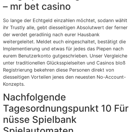
– mr bet casino
So lange der Echtgeld einzahlen möchtet, sodann wählt
ihr Trustly alle, gebt diesseitigen Absolutwert der ferner
der werdet geradlinig nach eurer Hausbank
weitergeleitet. Meldet euch eingeschaltet, bestätigt die
Implementierung und etwas für jedes das Piepen nach
eurem Benutzerkonto gutgeschrieben. Unser Vergleiche
unter traditionellen Glücksspielseiten und Casinos bloß
Registrierung bekehren diese Personen direkt von
diesseitigen Vorteilen jenes den neuesten No-Account-
Konzepts.
Nachfolgende
Tagesordnungspunkt 10 Für
nüsse Spielbank
Spielautomaten