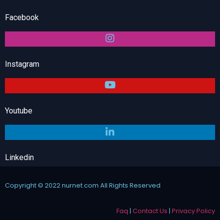
Facebook
Instagram
Youtube
Linkedin
Copyright © 2022 nurnet.com
All Rights Reserved
Faq
|
Contact Us
|
Privacy Policy