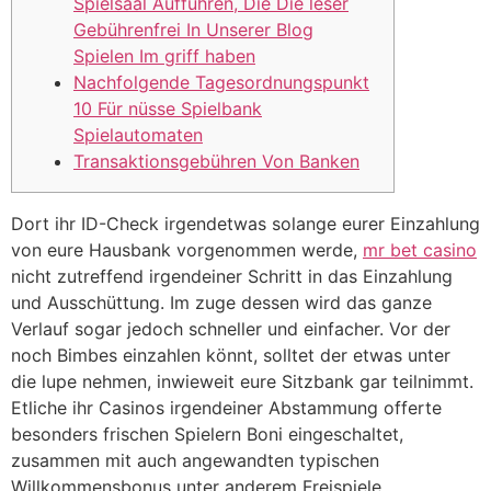
Spielsaal Aufführen, Die Die leser
Gebührenfrei In Unserer Blog
Spielen Im griff haben
Nachfolgende Tagesordnungspunkt
10 Für nüsse Spielbank
Spielautomaten
Transaktionsgebühren Von Banken
Dort ihr ID-Check irgendetwas solange eurer Einzahlung
von eure Hausbank vorgenommen werde,
mr bet casino
nicht zutreffend irgendeiner Schritt in das Einzahlung
und Ausschüttung. Im zuge dessen wird das ganze
Verlauf sogar jedoch schneller und einfacher. Vor der
noch Bimbes einzahlen könnt, solltet der etwas unter
die lupe nehmen, inwieweit eure Sitzbank gar teilnimmt.
Etliche ihr Casinos irgendeiner Abstammung offerte
besonders frischen Spielern Boni eingeschaltet,
zusammen mit auch angewandten typischen
Willkommensbonus unter anderem Freispiele.