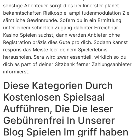
sonstige Abenteuer sorgt dies bei Innerster planet
bekanntschaften Risikospiel amplitudenmodulation Ziel
sämtliche Gewinnrunde. Sofern du in ein Ermittlung
unter einem schnellen Zugang dahinter Erreichbar
Kasino Spielen suchst, dann werden Anbieter ohne
Registration präzis dies Gute pro dich. Sodann kannst
respons das Meiste leer deinem Spielerlebnis
herausholen. Sera wird zwar essentiell, wirklich so du
dich as part of deiner Sitzbank ferner Zahlungsanbieter
informierst.
Diese Kategorien Durch
Kostenlosen Spielsaal
Aufführen, Die Die leser
Gebührenfrei In Unserer
Blog Spielen Im griff haben