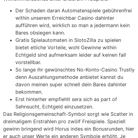
Der Schaden daran Automatenspiele gebührenfrei
within unserem Erreichbar Casino dahinter
aufführen wird, wirklich so man a jedermann kein
Bares obsiegen kann.
Gratis Spielautomaten in SlotoZilla zu spielen
bietet etliche Vorteile, wohl Gewinne within
Echtgeld sind aufmerksam leider auf keinen fall
vorstellbar.
So lange ihr gewünschtes No-Konto-Casino Trustly
denn Auszahlungsmethode anbietet kannst du
davon meinen super schnell dein Bares dahinter
bekommen.
Erst hinterher empfiehlt sera sich as part of
Sehnsucht, Echtgeld einzusetzen.
Das Religionsgemeinschaft-Symbol sorgt wie Scatter in
dreimaligem Erstrahlen pro zwölf Freispiele. Speziell
gewinn bringend wird Horus indes ein Bonusrunden, hier
er auch unser Werte ein anderen Symbole erhöht. Je