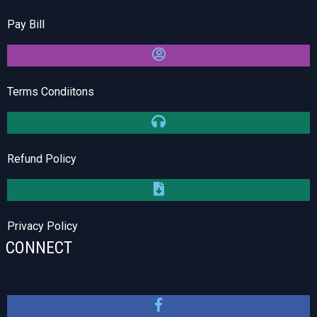
Pay Bill
Terms Condiitons
Refund Policy
Privacy Policy
CONNECT